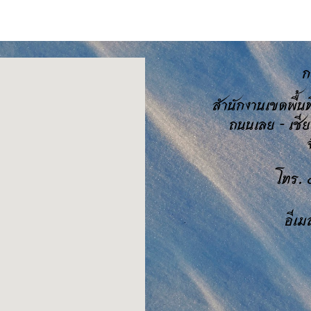
ก
สำนักงานเขตพื้
ถนนเลย - เชี
จ
โทร.
อีเม