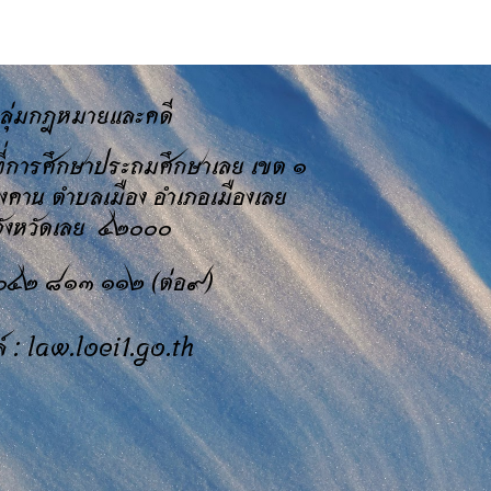
ลุ่มกฎหมายและคดี
นที่การศึกษาประถมศึกษาเลย เขต ๑
ยงคาน ตำบลเมือง อำเภอเมืองเลย
ังหวัดเลย ๔๒๐๐๐
 ๐๔๒ ๘๑๓ ๑๑๒ (ต่อ๙)
ล์ :
law.loei1.go.th